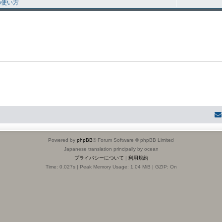
の使い方
Powered by
phpBB
® Forum Software © phpBB Limited
Japanese translation principally by ocean
プライバシーについて
|
利用規約
Time: 0.027s
| Peak Memory Usage: 1.04 MiB | GZIP: On