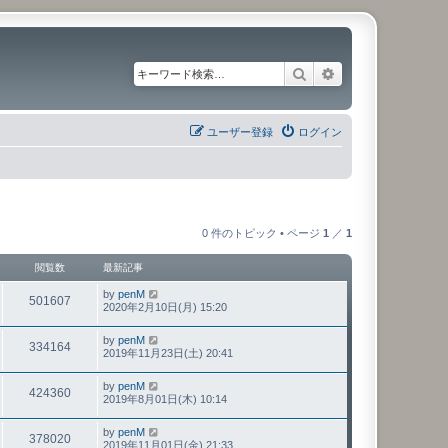
検索
詳細検索
ユーザー登録
ログイン
0 件のトピック • ページ
1
／
1
閲覧数
最新記事
by
penM
501607
2020年2月10日(月) 15:20
by
penM
334164
2019年11月23日(土) 20:41
by
penM
424360
2019年8月01日(木) 10:14
by
penM
378020
2019年11月01日(金) 21:33