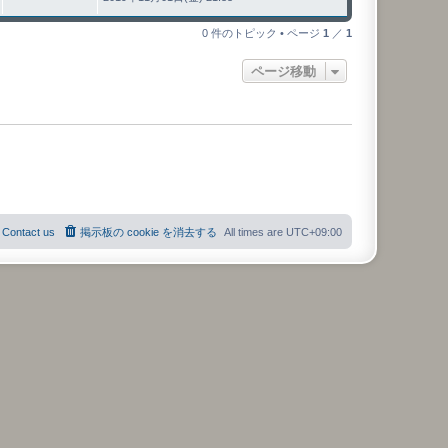
0 件のトピック • ページ
1
／
1
ページ移動
Contact us
掲示板の cookie を消去する
All times are
UTC+09:00