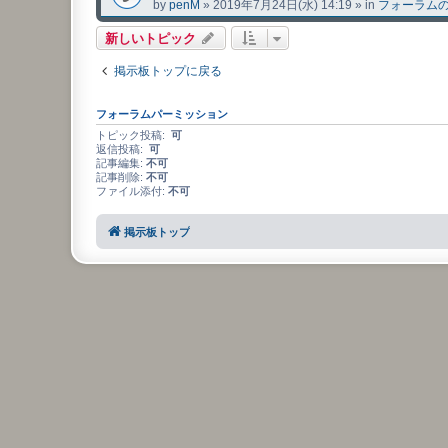
by
penM
»
2019年7月24日(水) 14:19
» in
フォーラム
新しいトピック
掲示板トップに戻る
フォーラムパーミッション
トピック投稿:
可
返信投稿:
可
記事編集:
不可
記事削除:
不可
ファイル添付:
不可
掲示板トップ