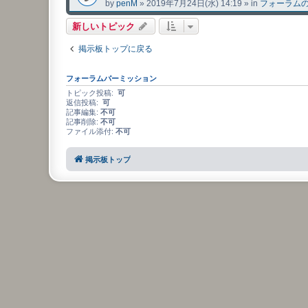
by
penM
»
2019年7月24日(水) 14:19
» in
フォーラム
新しいトピック
掲示板トップに戻る
フォーラムパーミッション
トピック投稿:
可
返信投稿:
可
記事編集:
不可
記事削除:
不可
ファイル添付:
不可
掲示板トップ