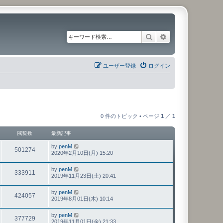
検索
詳細検索
ユーザー登録
ログイン
0 件のトピック • ページ
1
／
1
閲覧数
最新記事
by
penM
501274
2020年2月10日(月) 15:20
by
penM
333911
2019年11月23日(土) 20:41
by
penM
424057
2019年8月01日(木) 10:14
by
penM
377729
2019年11月01日(金) 21:33