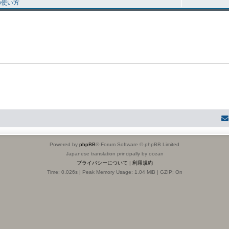
の使い方
Powered by
phpBB
® Forum Software © phpBB Limited
Japanese translation principally by ocean
プライバシーについて
|
利用規約
Time: 0.026s
| Peak Memory Usage: 1.04 MiB | GZIP: On