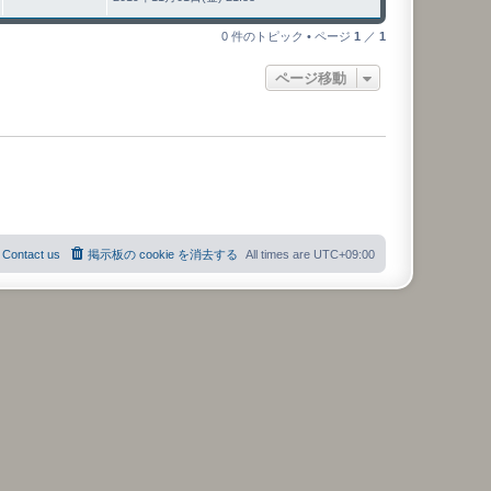
0 件のトピック • ページ
1
／
1
ページ移動
Contact us
掲示板の cookie を消去する
All times are
UTC+09:00