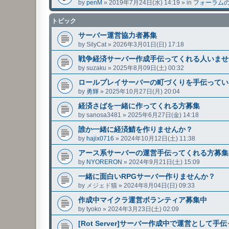
by
penM
»
2019年7月24日(水) 14:19
» in
フォーラム
トピック
サーバー運営協力者募集
by
SilyCat
»
2026年3月01日(日) 17:18
戦争経済サーバー作成手伝ってくれる人いませ
by
suzaku
»
2025年8月09日(土) 00:32
ロールプレイサーバーの町づくりを手伝ってい
by
勇輝
»
2025年10月27日(月) 20:04
経済さばを一緒に作ってくれる方募集
by
sanosa3481
»
2025年6月27日(金) 14:18
誰か一緒に経済鯖を作りませんか？
by
hajix0716
»
2024年10月12日(土) 11:38
アース系サーバーの運営手伝ってくれる方募集
by
NYORERON
»
2024年9月21日(土) 15:09
一緒に面白いRPGサーバー作りませんか？
by
メジェド猫
»
2024年8月04日(日) 09:33
作成中マイクラ運営ボランティア募集中
by
tyoko
»
2024年3月23日(土) 02:09
[Rot Server]サーバー作成中で運営として