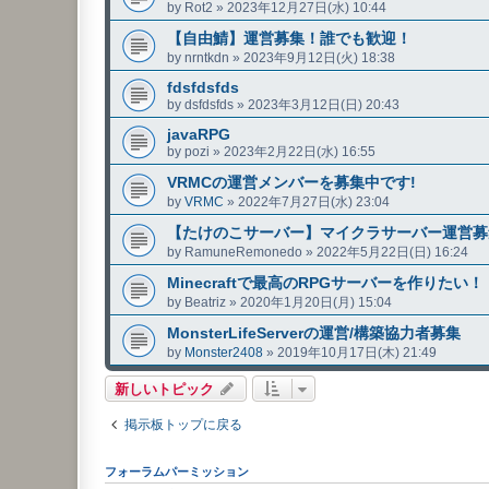
by
Rot2
»
2023年12月27日(水) 10:44
【自由鯖】運営募集！誰でも歓迎！
by
nrntkdn
»
2023年9月12日(火) 18:38
fdsfdsfds
by
dsfdsfds
»
2023年3月12日(日) 20:43
javaRPG
by
pozi
»
2023年2月22日(水) 16:55
VRMCの運営メンバーを募集中です!
by
VRMC
»
2022年7月27日(水) 23:04
【たけのこサーバー】マイクラサーバー運営募集 
by
RamuneRemonedo
»
2022年5月22日(日) 16:24
Minecraftで最高のRPGサーバーを作りたい！
by
Beatriz
»
2020年1月20日(月) 15:04
MonsterLifeServerの運営/構築協力者募集
by
Monster2408
»
2019年10月17日(木) 21:49
新しいトピック
掲示板トップに戻る
フォーラムパーミッション