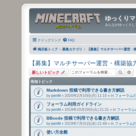
ゆっくりマ
みんながゆっくりし
クイックリンク
FAQ
掲示板トップ
募集カテゴリ
【募集】マルチサーバー運営・
【募集】マルチサーバー運営・構築協
検索
詳
新しいトピック
告知トピック
Markdown 投稿で利用できる書き方解説
by
penM
»
2020年2月10日(月) 11:15
» in
フォーラム
フォーラム利用ガイドライン
by
penM
»
2019年10月29日(火) 21:31
» in
フォーラム
BBcode 投稿で利用できる書き方解説
by
penM
»
2019年7月31日(水) 21:49
» in
フォーラム
使い方全般