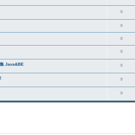
0
0
0
0
Java&BE
0
！
0
0