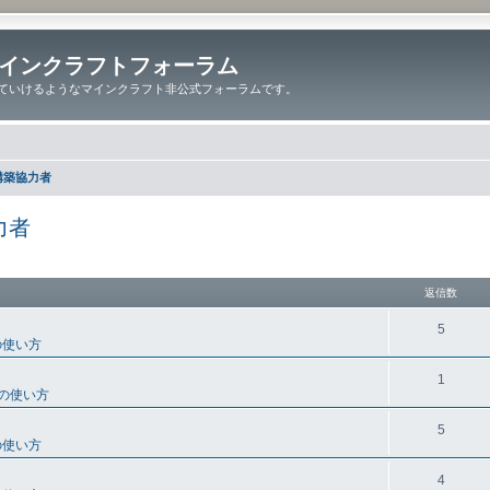
インクラフトフォーラム
ていけるようなマインクラフト非公式フォーラムです。
構築協力者
力者
細検索
返信数
5
の使い方
1
の使い方
5
の使い方
4