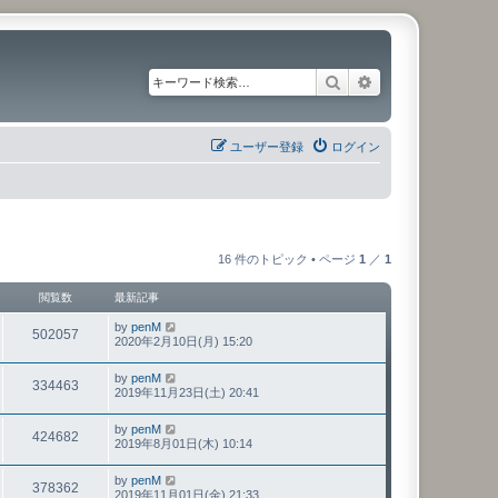
検索
詳細検索
ユーザー登録
ログイン
16 件のトピック • ページ
1
／
1
閲覧数
最新記事
by
penM
502057
2020年2月10日(月) 15:20
by
penM
334463
2019年11月23日(土) 20:41
by
penM
424682
2019年8月01日(木) 10:14
by
penM
378362
2019年11月01日(金) 21:33