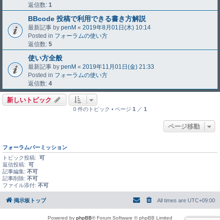
返信数:
1
BBcode 投稿で利用できる書き方解説
最新記事 by
penM
«
2019年8月01日(木) 10:14
Posted in
フォーラムの使い方
返信数:
5
使い方全般
最新記事 by
penM
«
2019年11月01日(金) 21:33
Posted in
フォーラムの使い方
返信数:
4
新しいトピック
0 件のトピック • ページ
1
／
1
ページ移動
フォーラムパーミッション
トピック投稿:
可
返信投稿:
可
記事編集:
不可
記事削除:
不可
ファイル添付:
不可
掲示板トップ
All times are
UTC+09:00
Powered by
phpBB
® Forum Software © phpBB Limited