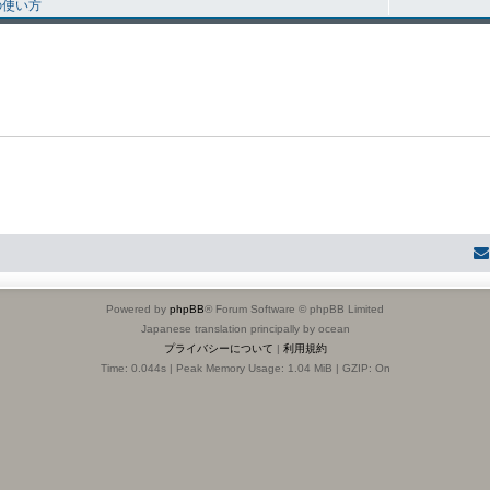
の使い方
Powered by
phpBB
® Forum Software © phpBB Limited
Japanese translation principally by ocean
プライバシーについて
|
利用規約
Time: 0.044s
| Peak Memory Usage: 1.04 MiB | GZIP: On