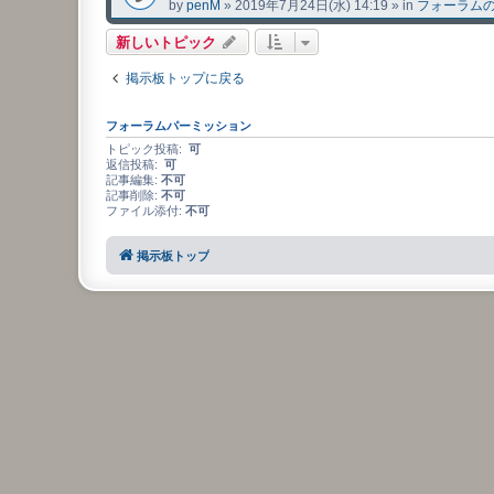
by
penM
»
2019年7月24日(水) 14:19
» in
フォーラム
新しいトピック
掲示板トップに戻る
フォーラムパーミッション
トピック投稿:
可
返信投稿:
可
記事編集:
不可
記事削除:
不可
ファイル添付:
不可
掲示板トップ