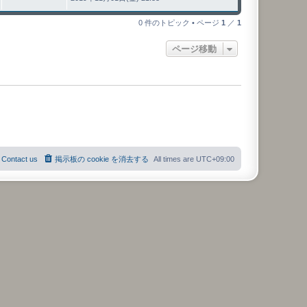
0 件のトピック • ページ
1
／
1
ページ移動
Contact us
掲示板の cookie を消去する
All times are
UTC+09:00