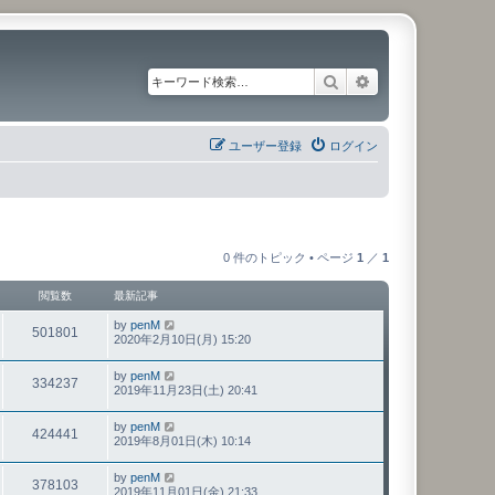
検索
詳細検索
ユーザー登録
ログイン
0 件のトピック • ページ
1
／
1
閲覧数
最新記事
by
penM
501801
2020年2月10日(月) 15:20
by
penM
334237
2019年11月23日(土) 20:41
by
penM
424441
2019年8月01日(木) 10:14
by
penM
378103
2019年11月01日(金) 21:33