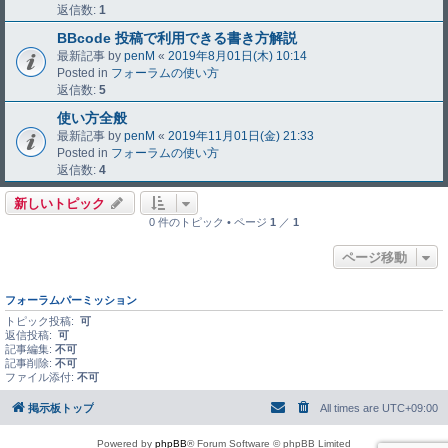
返信数:
1
BBcode 投稿で利用できる書き方解説
最新記事 by
penM
«
2019年8月01日(木) 10:14
Posted in
フォーラムの使い方
返信数:
5
使い方全般
最新記事 by
penM
«
2019年11月01日(金) 21:33
Posted in
フォーラムの使い方
返信数:
4
新しいトピック
0 件のトピック • ページ
1
／
1
ページ移動
フォーラムパーミッション
トピック投稿:
可
返信投稿:
可
記事編集:
不可
記事削除:
不可
ファイル添付:
不可
掲示板トップ
All times are
UTC+09:00
Powered by
phpBB
® Forum Software © phpBB Limited