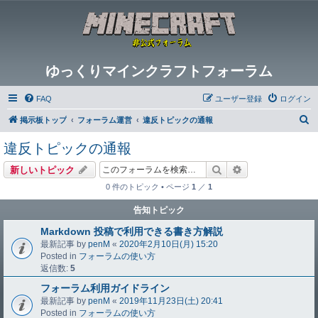
ゆっくりマインクラフトフォーラム
FAQ
ユーザー登録
ログイン
検
掲示板トップ
フォーラム運営
違反トピックの通報
索
違反トピックの通報
検索
詳細検索
新しいトピック
0 件のトピック • ページ
1
／
1
告知トピック
Markdown 投稿で利用できる書き方解説
最新記事 by
penM
«
2020年2月10日(月) 15:20
Posted in
フォーラムの使い方
返信数:
5
フォーラム利用ガイドライン
最新記事 by
penM
«
2019年11月23日(土) 20:41
Posted in
フォーラムの使い方