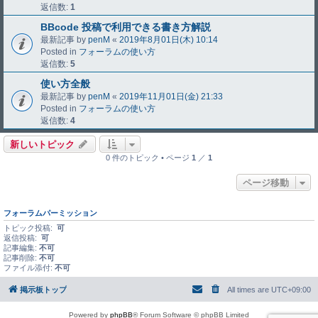
返信数:
1
BBcode 投稿で利用できる書き方解説
最新記事 by
penM
«
2019年8月01日(木) 10:14
Posted in
フォーラムの使い方
返信数:
5
使い方全般
最新記事 by
penM
«
2019年11月01日(金) 21:33
Posted in
フォーラムの使い方
返信数:
4
新しいトピック
0 件のトピック • ページ
1
／
1
ページ移動
フォーラムパーミッション
トピック投稿:
可
返信投稿:
可
記事編集:
不可
記事削除:
不可
ファイル添付:
不可
掲示板トップ
All times are
UTC+09:00
Powered by
phpBB
® Forum Software © phpBB Limited