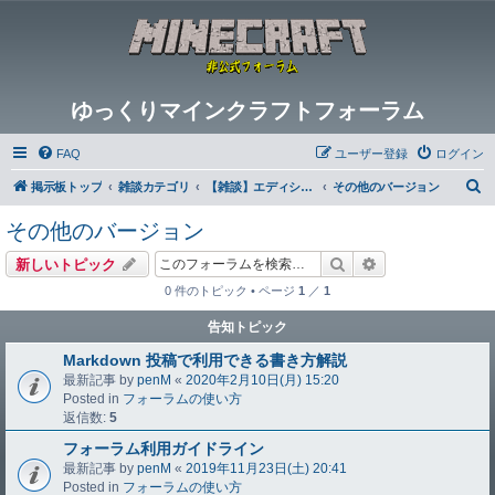
ゆっくりマインクラフトフォーラム
FAQ
ユーザー登録
ログイン
検
掲示板トップ
雑談カテゴリ
【雑談】エディション別
その他のバージョン
索
その他のバージョン
検索
詳細検索
新しいトピック
0 件のトピック • ページ
1
／
1
告知トピック
Markdown 投稿で利用できる書き方解説
最新記事 by
penM
«
2020年2月10日(月) 15:20
Posted in
フォーラムの使い方
返信数:
5
フォーラム利用ガイドライン
最新記事 by
penM
«
2019年11月23日(土) 20:41
Posted in
フォーラムの使い方