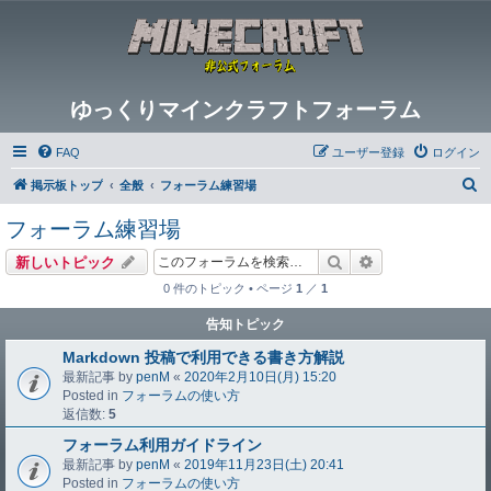
ゆっくりマインクラフトフォーラム
FAQ
ユーザー登録
ログイン
検
掲示板トップ
全般
フォーラム練習場
索
フォーラム練習場
検索
詳細検索
新しいトピック
0 件のトピック • ページ
1
／
1
告知トピック
Markdown 投稿で利用できる書き方解説
最新記事 by
penM
«
2020年2月10日(月) 15:20
Posted in
フォーラムの使い方
返信数:
5
フォーラム利用ガイドライン
最新記事 by
penM
«
2019年11月23日(土) 20:41
Posted in
フォーラムの使い方