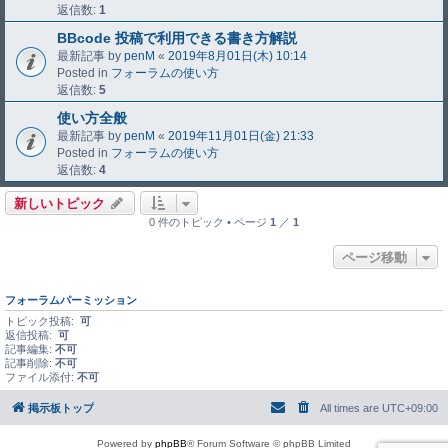
返信数:
1
BBcode 投稿で利用できる書き方解説
最新記事 by
penM
«
2019年8月01日(木) 10:14
Posted in
フォーラムの使い方
返信数:
5
使い方全般
最新記事 by
penM
«
2019年11月01日(金) 21:33
Posted in
フォーラムの使い方
返信数:
4
新しいトピック
0 件のトピック • ページ
1
／
1
ページ移動
フォーラムパーミッション
トピック投稿:
可
返信投稿:
可
記事編集:
不可
記事削除:
不可
ファイル添付:
不可
掲示板トップ
All times are
UTC+09:00
Powered by
phpBB
® Forum Software © phpBB Limited