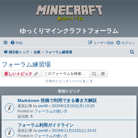
ゆっくりマインクラフトフォーラム
FAQ
ユーザー登録
ログイン
検
掲示板トップ
全般
フォーラム練習場
索
フォーラム練習場
検索
詳細検索
新しいトピック
0 件のトピック • ページ
1
／
1
告知トピック
Markdown 投稿で利用できる書き方解説
最新記事 by
penM
«
2020年2月10日(月) 15:20
Posted in
フォーラムの使い方
返信数:
5
フォーラム利用ガイドライン
最新記事 by
penM
«
2019年11月23日(土) 20:41
Posted in
フォーラムの使い方