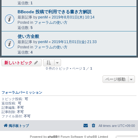
返信数:
1
BBcode 投稿で利用できる書き方解説
最新記事 by
penM
«
2019年8月01日(木) 10:14
Posted in
フォーラムの使い方
返信数:
5
使い方全般
最新記事 by
penM
«
2019年11月01日(金) 21:33
Posted in
フォーラムの使い方
返信数:
4
新しいトピック
0 件のトピック • ページ
1
／
1
ページ移動
フォーラムパーミッション
トピック投稿:
可
返信投稿:
可
記事編集:
不可
記事削除:
不可
ファイル添付:
不可
掲示板トップ
All times are
UTC+09:00
Powered by
phpBB
® Forum Software © phpBB Limited