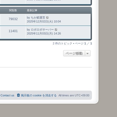
閲覧数
最新記事
by
ちか鯖運営
79032
2025年12月02日(火) 10:04
by
ロボロボサーバー
11401
2025年11月03日(月) 14:26
2 件のトピック • ページ
1
／
1
ページ移動
Contact us
掲示板の cookie を消去する
All times are
UTC+09:00