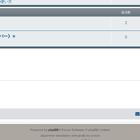
の使い方
返信数
2
ー》⭐️
0
Powered by
phpBB
® Forum Software © phpBB Limited
Japanese translation principally by ocean