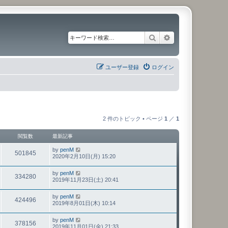
検索
詳細検索
ユーザー登録
ログイン
2 件のトピック • ページ
1
／
1
閲覧数
最新記事
by
penM
501845
2020年2月10日(月) 15:20
by
penM
334280
2019年11月23日(土) 20:41
by
penM
424496
2019年8月01日(木) 10:14
by
penM
378156
2019年11月01日(金) 21:33