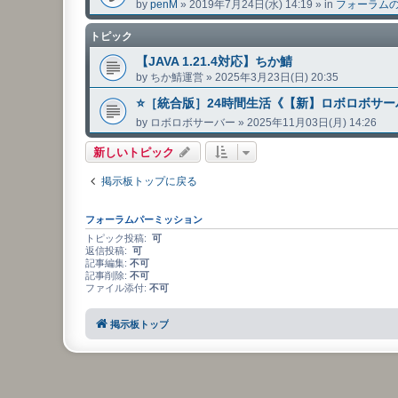
by
penM
»
2019年7月24日(水) 14:19
» in
フォーラム
トピック
【JAVA 1.21.4対応】ちか鯖
by
ちか鯖運営
»
2025年3月23日(日) 20:35
⭐️［統合版］24時間生活《【新】ロボロボサーバ
by
ロボロボサーバー
»
2025年11月03日(月) 14:26
新しいトピック
掲示板トップに戻る
フォーラムパーミッション
トピック投稿:
可
返信投稿:
可
記事編集:
不可
記事削除:
不可
ファイル添付:
不可
掲示板トップ