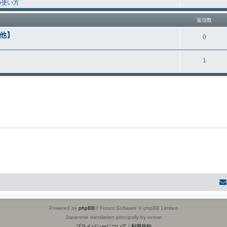
の使い方
返信数
他】
0
1
Powered by
phpBB
® Forum Software © phpBB Limited
Japanese translation principally by ocean
プライバシーについて
|
利用規約