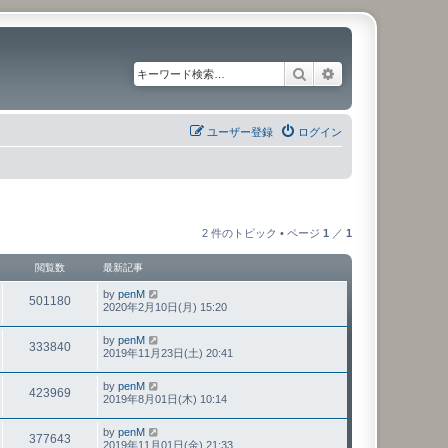
検索
詳細検索
ユーザー登録
ログイン
2 件のトピック • ページ
1
／
1
閲覧数
最新記事
by
penM
501180
2020年2月10日(月) 15:20
by
penM
333840
2019年11月23日(土) 20:41
by
penM
423969
2019年8月01日(木) 10:14
by
penM
377643
2019年11月01日(金) 21:33