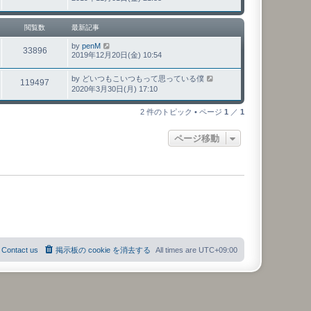
閲覧数
最新記事
by
penM
33896
2019年12月20日(金) 10:54
by
どいつもこいつもって思っている僕
119497
2020年3月30日(月) 17:10
2 件のトピック • ページ
1
／
1
ページ移動
Contact us
掲示板の cookie を消去する
All times are
UTC+09:00