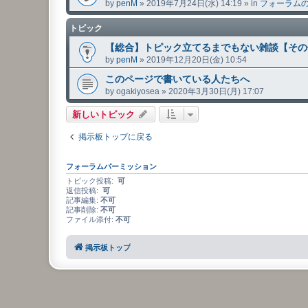
by
penM
»
2019年7月24日(水) 14:19
» in
フォーラム
トピック
【総合】トピック立てるまでもない雑談【その
by
penM
»
2019年12月20日(金) 10:54
このページで書いている人たちへ
by
ogakiyosea
»
2020年3月30日(月) 17:07
新しいトピック
掲示板トップに戻る
フォーラムパーミッション
トピック投稿:
可
返信投稿:
可
記事編集:
不可
記事削除:
不可
ファイル添付:
不可
掲示板トップ