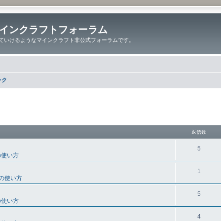
インクラフトフォーラム
ていけるようなマインクラフト非公式フォーラムです。
ック
細検索
返信数
5
の使い方
1
の使い方
5
の使い方
4