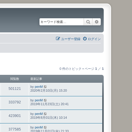
検索
詳細検索
ユーザー登録
ログイン
0 件のトピック • ページ
1
／
1
閲覧数
最新記事
by
penM
501121
2020年2月10日(月) 15:20
by
penM
333792
2019年11月23日(土) 20:41
by
penM
423901
2019年8月01日(木) 10:14
by
penM
377585
2019年11月01日(金) 21:33