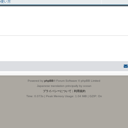
の使い方
Powered by
phpBB
® Forum Software © phpBB Limited
Japanese translation principally by ocean
プライバシーについて
|
利用規約
Time: 0.073s
| Peak Memory Usage: 1.04 MiB | GZIP: On