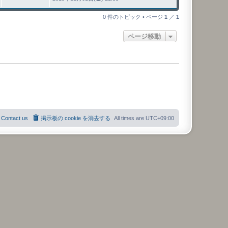
0 件のトピック • ページ
1
／
1
ページ移動
Contact us
掲示板の cookie を消去する
All times are
UTC+09:00