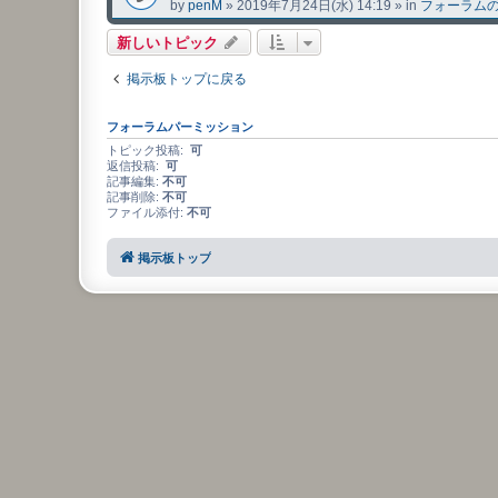
by
penM
»
2019年7月24日(水) 14:19
» in
フォーラム
新しいトピック
掲示板トップに戻る
フォーラムパーミッション
トピック投稿:
可
返信投稿:
可
記事編集:
不可
記事削除:
不可
ファイル添付:
不可
掲示板トップ