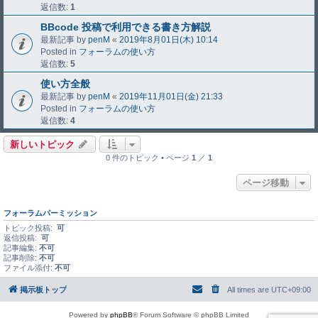
返信数:
1
BBcode 投稿で利用できる書き方解説
最新記事 by
penM
«
2019年8月01日(木) 10:14
Posted in
フォーラムの使い方
返信数:
5
使い方全般
最新記事 by
penM
«
2019年11月01日(金) 21:33
Posted in
フォーラムの使い方
返信数:
4
新しいトピック
0 件のトピック • ページ
1
／
1
ページ移動
フォーラムパーミッション
トピック投稿:
可
返信投稿:
可
記事編集:
不可
記事削除:
不可
ファイル添付:
不可
掲示板トップ
All times are
UTC+09:00
Powered by
phpBB
® Forum Software © phpBB Limited