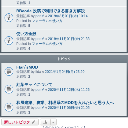
返信数:
1
BBcode 投稿で利用できる書き方解説
最新記事 by
penM
«
2019年8月01日(木) 10:14
Posted in
フォーラムの使い方
返信数:
5
使い方全般
最新記事 by
penM
«
2019年11月01日(金) 21:33
Posted in
フォーラムの使い方
返信数:
4
トピック
Flan`sMOD
最新記事 by
iida
«
2021年1月04日(月) 23:20
返信数:
2
紅葉モッドについて
最新記事 by
penM
«
2020年11月12日(木) 11:26
返信数:
1
和風建築、農業、料理系のMODを入れたいと思う人へ
最新記事 by
penM
«
2020年11月06日(金) 21:05
返信数:
3
新しいトピック
3 件のトピック • ページ
1
／
1