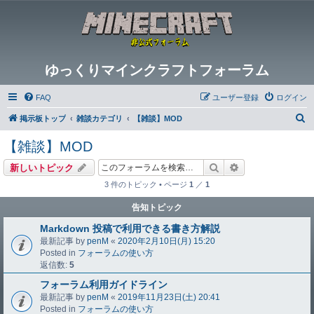
ゆっくりマインクラフトフォーラム
FAQ
ユーザー登録
ログイン
検
掲示板トップ
雑談カテゴリ
【雑談】MOD
索
【雑談】MOD
検索
詳細検索
新しいトピック
3 件のトピック • ページ
1
／
1
告知トピック
Markdown 投稿で利用できる書き方解説
最新記事 by
penM
«
2020年2月10日(月) 15:20
Posted in
フォーラムの使い方
返信数:
5
フォーラム利用ガイドライン
最新記事 by
penM
«
2019年11月23日(土) 20:41
Posted in
フォーラムの使い方