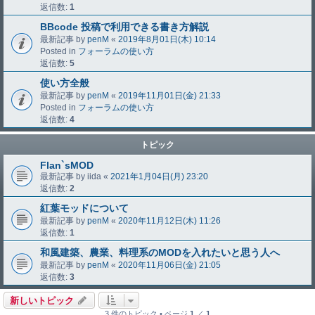
返信数:
1
BBcode 投稿で利用できる書き方解説
最新記事 by
penM
«
2019年8月01日(木) 10:14
Posted in
フォーラムの使い方
返信数:
5
使い方全般
最新記事 by
penM
«
2019年11月01日(金) 21:33
Posted in
フォーラムの使い方
返信数:
4
トピック
Flan`sMOD
最新記事 by
iida
«
2021年1月04日(月) 23:20
返信数:
2
紅葉モッドについて
最新記事 by
penM
«
2020年11月12日(木) 11:26
返信数:
1
和風建築、農業、料理系のMODを入れたいと思う人へ
最新記事 by
penM
«
2020年11月06日(金) 21:05
返信数:
3
新しいトピック
3 件のトピック • ページ
1
／
1