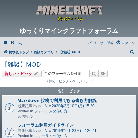
ゆっくりマインクラフトフォーラム
FAQ
ユーザー登録
ログイン
検
掲示板トップ
雑談カテゴリ
【雑談】MOD
索
【雑談】MOD
検索
詳細検索
新しいトピック
3 件のトピック • ページ
1
／
1
告知トピック
Markdown 投稿で利用できる書き方解説
最新記事 by
penM
«
2020年2月10日(月) 15:20
Posted in
フォーラムの使い方
返信数:
5
フォーラム利用ガイドライン
最新記事 by
penM
«
2019年11月23日(土) 20:41
Posted in
フォーラムの使い方