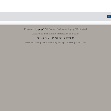
Powered by
phpBB
® Forum Software © phpBB Limited
Japanese translation principally by ocean
プライバシーについて
|
利用規約
Time: 0.051s
| Peak Memory Usage: 1 MiB | GZIP: On