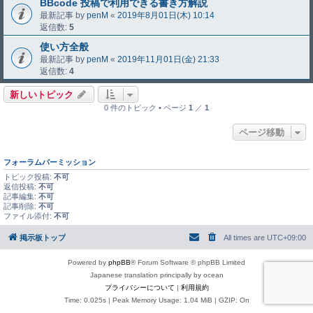
BBcode 投稿で利用できる書き方解説
最新記事 by
penM
«
2019年8月01日(木) 10:14
返信数:
5
使い方全般
最新記事 by
penM
«
2019年11月01日(金) 21:33
返信数:
4
新しいトピック
0 件のトピック • ページ
1
／
1
ページ移動
フォーラムパーミッション
トピック投稿:
不可
返信投稿:
不可
記事編集:
不可
記事削除:
不可
ファイル添付:
不可
掲示板トップ
All times are
UTC+09:00
Powered by
phpBB
® Forum Software © phpBB Limited
Japanese translation principally by ocean
プライバシーについて
|
利用規約
Time: 0.025s
| Peak Memory Usage: 1.04 MiB | GZIP: On