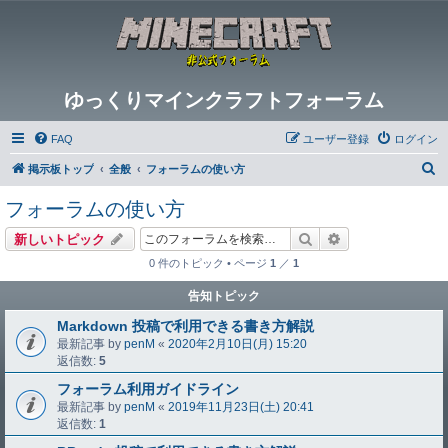
ゆっくりマインクラフトフォーラム
FAQ
ユーザー登録
ログイン
検
掲示板トップ
全般
フォーラムの使い方
索
フォーラムの使い方
検索
詳細検索
新しいトピック
0 件のトピック • ページ
1
／
1
告知トピック
Markdown 投稿で利用できる書き方解説
最新記事 by
penM
«
2020年2月10日(月) 15:20
返信数:
5
フォーラム利用ガイドライン
最新記事 by
penM
«
2019年11月23日(土) 20:41
返信数:
1