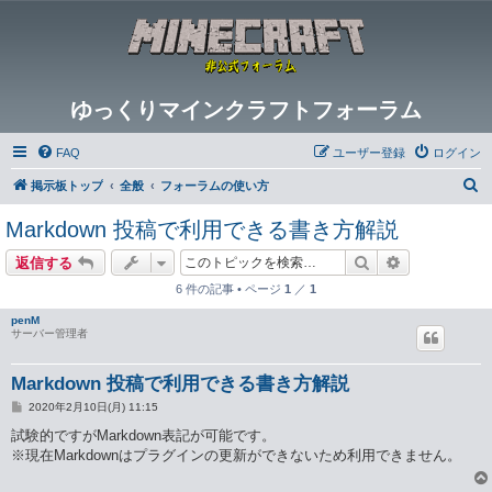
ゆっくりマインクラフトフォーラム
FAQ
ユーザー登録
ログイン
検
掲示板トップ
全般
フォーラムの使い方
索
Markdown 投稿で利用できる書き方解説
検索
詳細検索
返信する
6 件の記事 • ページ
1
／
1
penM
サーバー管理者
Markdown 投稿で利用できる書き方解説
投
2020年2月10日(月) 11:15
稿
記
試験的ですがMarkdown表記が可能です。
事
※現在Markdownはプラグインの更新ができないため利用できません。