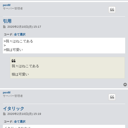
penM
サーバー管理者
引用
投
2020年2月10日(月) 15:17
稿
記
コード:
全て選択
事
>我々はねこである

>

>猫は可愛い
我々はねこである
猫は可愛い
penM
サーバー管理者
イタリック
投
2020年2月10日(月) 15:19
稿
記
コード:
全て選択
事