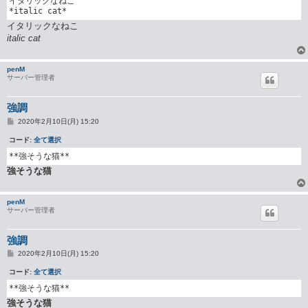
イタリックなねこ

*italic cat*
イタリックなねこ
italic cat
penM
サーバー管理者
強調
投
2020年2月10日(月) 15:20
稿
記
コード:
全て選択
事
**強そうな猫**
強そうな猫
penM
サーバー管理者
強調
投
2020年2月10日(月) 15:20
稿
記
コード:
全て選択
事
**強そうな猫**
強そうな猫