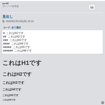
penM
サーバー管理者
見出し
投
2020年2月10日(月) 15:10
稿
記
コード:
全て選択
事
# これはH1です

## これはH2です

### これはH3です

#### これはH4です

##### これはH5です

###### これはH6です
これはH1です
これはH2です
これはH3です
これはH4です
これはH5です
これはH6です