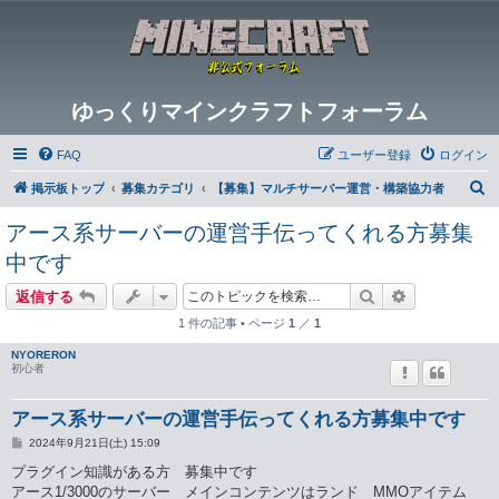
ゆっくりマインクラフトフォーラム
FAQ
ユーザー登録
ログイン
検
掲示板トップ
募集カテゴリ
【募集】マルチサーバー運営・構築協力者
索
アース系サーバーの運営手伝ってくれる方募集
中です
検索
詳細検索
返信する
1 件の記事 • ページ
1
／
1
NYORERON
初心者
アース系サーバーの運営手伝ってくれる方募集中です
投
2024年9月21日(土) 15:09
稿
記
プラグイン知識がある方 募集中です
事
アース1/3000のサーバー メインコンテンツはランド MMOアイテム