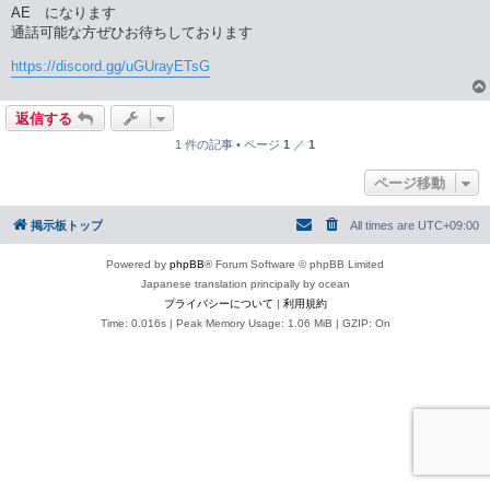
AE になります
通話可能な方ぜひお待ちしております
https://discord.gg/uGUrayETsG
返信する
1 件の記事 • ページ
1
／
1
ページ移動
掲示板トップ
All times are
UTC+09:00
Powered by
phpBB
® Forum Software © phpBB Limited
Japanese translation principally by ocean
プライバシーについて
|
利用規約
Time: 0.016s
| Peak Memory Usage: 1.06 MiB | GZIP: On