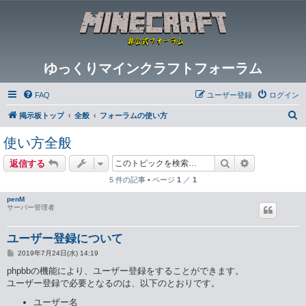
ゆっくりマインクラフトフォーラム
FAQ
ユーザー登録
ログイン
検
掲示板トップ
全般
フォーラムの使い方
索
使い方全般
検索
詳細検索
返信する
5 件の記事 • ページ
1
／
1
penM
サーバー管理者
ユーザー登録について
投
2019年7月24日(水) 14:19
稿
記
phpbbの機能により、ユーザー登録をすることができます。
事
ユーザー登録で必要となるのは、以下のとおりです。
ユーザー名