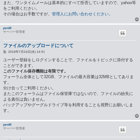
また、ワンタイムメールは基本的にすべて拒否していますので、yahoo等
をご利用ください。
その場合はお手数ですが、
管理人にお問い合わせください。
penM
サーバー管理者
ファイルのアップロードについて
投
2019年7月24日(水) 14:51
稿
記
ユーザー登録をしログインすることで、ファイルをトピックに添付する
事
ことができます。
このファイル保存機能は有限です。
フォーラム全体として32GB、ファイルの最大容量は32MBとしてありま
す。
分け合ってご利用ください。
またこのフォーラムはファイル保管庫ではないので、ファイルの紛失に
よる責任は負いません。
バックアップやグーグルドライブ等を利用することも視野にお願いしま
す。
penM
サーバー管理者