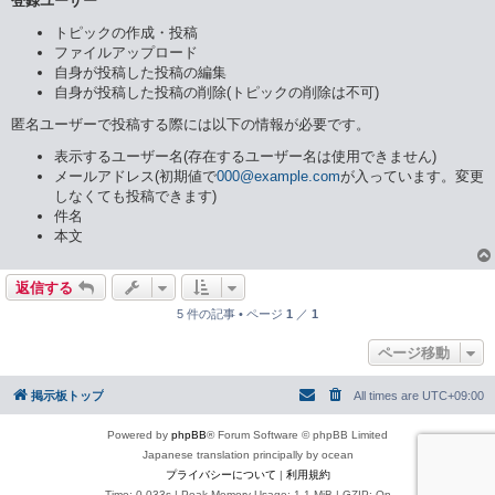
登録ユーザー
トピックの作成・投稿
ファイルアップロード
自身が投稿した投稿の編集
自身が投稿した投稿の削除(トピックの削除は不可)
匿名ユーザーで投稿する際には以下の情報が必要です。
表示するユーザー名(存在するユーザー名は使用できません)
メールアドレス(初期値で
000@example.com
が入っています。変更
しなくても投稿できます)
件名
本文
返信する
5 件の記事 • ページ
1
／
1
ページ移動
掲示板トップ
All times are
UTC+09:00
Powered by
phpBB
® Forum Software © phpBB Limited
Japanese translation principally by ocean
プライバシーについて
|
利用規約
Time: 0.033s
| Peak Memory Usage: 1.1 MiB | GZIP: On