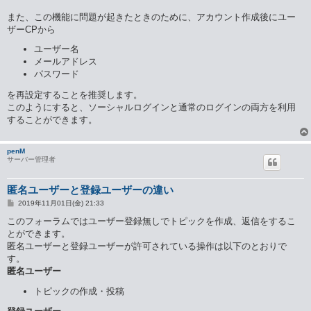
また、この機能に問題が起きたときのために、アカウント作成後にユー
ザーCPから
ユーザー名
メールアドレス
パスワード
を再設定することを推奨します。
このようにすると、ソーシャルログインと通常のログインの両方を利用
することができます。
penM
サーバー管理者
匿名ユーザーと登録ユーザーの違い
投
2019年11月01日(金) 21:33
稿
記
このフォーラムではユーザー登録無しでトピックを作成、返信をするこ
事
とができます。
匿名ユーザーと登録ユーザーが許可されている操作は以下のとおりで
す。
匿名ユーザー
トピックの作成・投稿