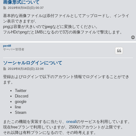
画像形式について
投
2019年8月04日(日) 00:37
稿
記
基本的な画像ファイルは添付ファイルとしてアップロードし、インライ
事
ン表示できますが、
pngは容量が大きいのでjpegなどに変換してください。
フルHDのpngだと1MBになるので3万の画像ファイルで撃沈します。
penM
サーバー管理者
ソーシャルログインについて
投
2019年8月18日(日) 22:06
稿
記
登録およびログインで以下のアカウント情報でログインすることができ
事
ます。
Twitter
Discord
google
line
Steam
またこの機能を実装するに当たり、
oneall
のサービスを利用しています。
現在freeプランで利用していますが、2500のアカウントが上限です。
それ以降は有料プランになるので、その時考えます。