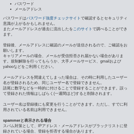
パスワード
メールアドレス
パスワードは
パスワード強度チェックサイト
で確認するとセキュリティ
意識が上がるかもしれません。
またメールアドレスが過去に流出したを
このサイト
で調べることができ
ます。
登録後、メールアドレスに確認のメールが送信されるので、ご確認をお
願いします。
キャリアメールの場合、メールが受信拒否され届かない場合がありま
す。規制解除を行ってもらうか、大手メールサービス、gmailおよび
yahooなどをご利用ください。
メールアドレスを間違えてしまった場合は、その時に利用したユーザー
名が登録されるため、同じユーザー名で登録できません。
語尾に数字などを一時的に付けることで登録することができます。誤っ
て登録された情報はしばらく(一週間ほど)すると削除されます。
ユーザー名は登録後にも変更を行うことができます。ただし、すでに利
用されている名前は利用できません。
spammerと表示される場合
スパム対策として、IPアドレス・メールアドレスがブラックリストに登
録されている場合、登録を拒否する場合があります。