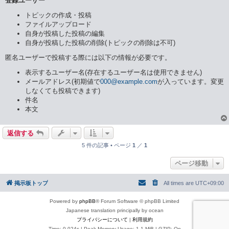
登録ユーザー
トピックの作成・投稿
ファイルアップロード
自身が投稿した投稿の編集
自身が投稿した投稿の削除(トピックの削除は不可)
匿名ユーザーで投稿する際には以下の情報が必要です。
表示するユーザー名(存在するユーザー名は使用できません)
メールアドレス(初期値で
000@example.com
が入っています。変更
しなくても投稿できます)
件名
本文
返信する
5 件の記事 • ページ
1
／
1
ページ移動
掲示板トップ
All times are
UTC+09:00
Powered by
phpBB
® Forum Software © phpBB Limited
Japanese translation principally by ocean
プライバシーについて
|
利用規約
Time: 0.024s
| Peak Memory Usage: 1.1 MiB | GZIP: On