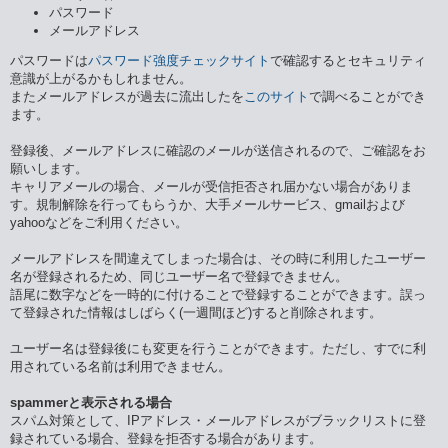
パスワード
メールアドレス
パスワードは
パスワード強度チェックサイト
で確認するとセキュリティ
意識が上がるかもしれません。
またメールアドレスが過去に流出したを
このサイト
で調べることができ
ます。
登録後、メールアドレスに確認のメールが送信されるので、ご確認をお
願いします。
キャリアメールの場合、メールが受信拒否され届かない場合がありま
す。規制解除を行ってもらうか、大手メールサービス、gmailおよび
yahooなどをご利用ください。
メールアドレスを間違えてしまった場合は、その時に利用したユーザー
名が登録されるため、同じユーザー名で登録できません。
語尾に数字などを一時的に付けることで登録することができます。誤っ
て登録された情報はしばらく(一週間ほど)すると削除されます。
ユーザー名は登録後にも変更を行うことができます。ただし、すでに利
用されている名前は利用できません。
spammerと表示される場合
スパム対策として、IPアドレス・メールアドレスがブラックリストに登
録されている場合、登録を拒否する場合があります。