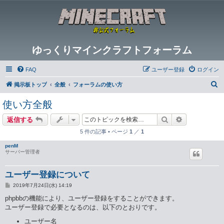
ゆっくりマインクラフトフォーラム
FAQ
ユーザー登録
ログイン
検
掲示板トップ
全般
フォーラムの使い方
索
使い方全般
検索
詳細検索
返信する
5 件の記事 • ページ
1
／
1
penM
サーバー管理者
ユーザー登録について
投
2019年7月24日(水) 14:19
稿
記
phpbbの機能により、ユーザー登録をすることができます。
事
ユーザー登録で必要となるのは、以下のとおりです。
ユーザー名