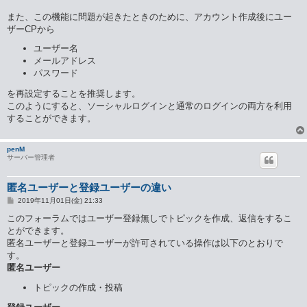
また、この機能に問題が起きたときのために、アカウント作成後にユー
ザーCPから
ユーザー名
メールアドレス
パスワード
を再設定することを推奨します。
このようにすると、ソーシャルログインと通常のログインの両方を利用
することができます。
penM
サーバー管理者
匿名ユーザーと登録ユーザーの違い
投
2019年11月01日(金) 21:33
稿
記
このフォーラムではユーザー登録無しでトピックを作成、返信をするこ
事
とができます。
匿名ユーザーと登録ユーザーが許可されている操作は以下のとおりで
す。
匿名ユーザー
トピックの作成・投稿