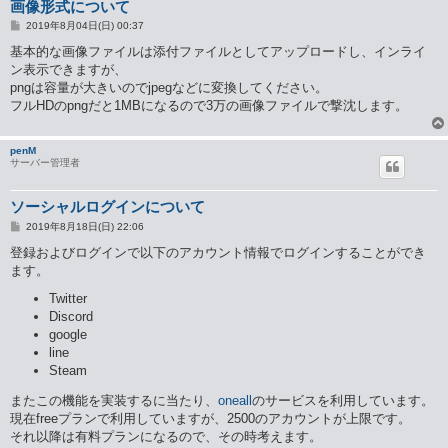
画像形式について
投
2019年8月04日(日) 00:37
稿
記
基本的な画像ファイルは添付ファイルとしてアップロードし、インライ
事
ン表示できますが、
pngは容量が大きいのでjpegなどに変換してください。
フルHDのpngだと1MBになるので3万の画像ファイルで撃沈します。
penM
サーバー管理者
ソーシャルログインについて
投
2019年8月18日(日) 22:06
稿
記
登録およびログインで以下のアカウント情報でログインすることができ
事
ます。
Twitter
Discord
google
line
Steam
またこの機能を実装するに当たり、
oneall
のサービスを利用しています。
現在freeプランで利用していますが、2500のアカウントが上限です。
それ以降は有料プランになるので、その時考えます。