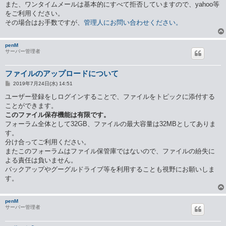
また、ワンタイムメールは基本的にすべて拒否していますので、yahoo等
をご利用ください。
その場合はお手数ですが、
管理人にお問い合わせください。
penM
サーバー管理者
ファイルのアップロードについて
投
2019年7月24日(水) 14:51
稿
記
ユーザー登録をしログインすることで、ファイルをトピックに添付する
事
ことができます。
このファイル保存機能は有限です。
フォーラム全体として32GB、ファイルの最大容量は32MBとしてありま
す。
分け合ってご利用ください。
またこのフォーラムはファイル保管庫ではないので、ファイルの紛失に
よる責任は負いません。
バックアップやグーグルドライブ等を利用することも視野にお願いしま
す。
penM
サーバー管理者