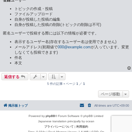
登録ユーザー
トピックの作成・投稿
ファイルアップロード
自身が投稿した投稿の編集
自身が投稿した投稿の削除(トピックの削除は不可)
匿名ユーザーで投稿する際には以下の情報が必要です。
表示するユーザー名(存在するユーザー名は使用できません)
メールアドレス(初期値で
000@example.com
が入っています。変更
しなくても投稿できます)
件名
本文
返信する
5 件の記事 • ページ
1
／
1
ページ移動
掲示板トップ
All times are
UTC+09:00
Powered by
phpBB
® Forum Software © phpBB Limited
Japanese translation principally by ocean
プライバシーについて
|
利用規約
Time: 0.034s
| Peak Memory Usage: 1.6 MiB | GZIP: On