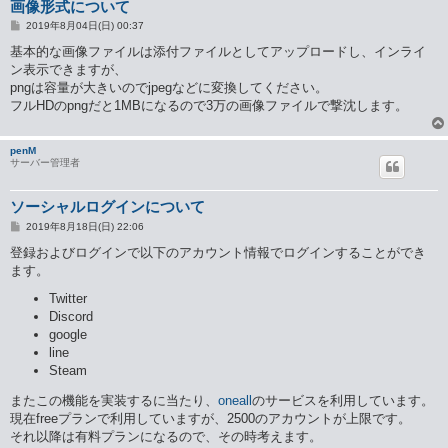
画像形式について
投
2019年8月04日(日) 00:37
稿
記
基本的な画像ファイルは添付ファイルとしてアップロードし、インライ
事
ン表示できますが、
pngは容量が大きいのでjpegなどに変換してください。
フルHDのpngだと1MBになるので3万の画像ファイルで撃沈します。
penM
サーバー管理者
ソーシャルログインについて
投
2019年8月18日(日) 22:06
稿
記
登録およびログインで以下のアカウント情報でログインすることができ
事
ます。
Twitter
Discord
google
line
Steam
またこの機能を実装するに当たり、
oneall
のサービスを利用しています。
現在freeプランで利用していますが、2500のアカウントが上限です。
それ以降は有料プランになるので、その時考えます。