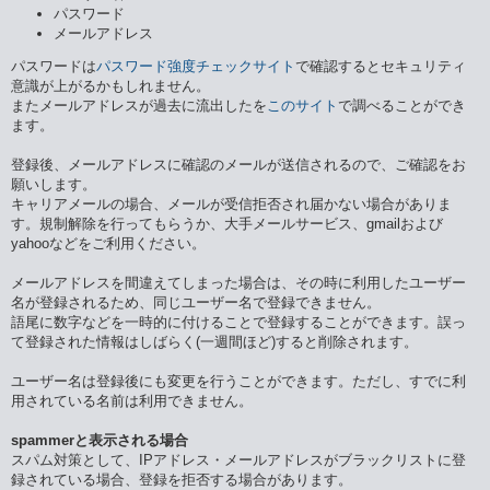
パスワード
メールアドレス
パスワードは
パスワード強度チェックサイト
で確認するとセキュリティ
意識が上がるかもしれません。
またメールアドレスが過去に流出したを
このサイト
で調べることができ
ます。
登録後、メールアドレスに確認のメールが送信されるので、ご確認をお
願いします。
キャリアメールの場合、メールが受信拒否され届かない場合がありま
す。規制解除を行ってもらうか、大手メールサービス、gmailおよび
yahooなどをご利用ください。
メールアドレスを間違えてしまった場合は、その時に利用したユーザー
名が登録されるため、同じユーザー名で登録できません。
語尾に数字などを一時的に付けることで登録することができます。誤っ
て登録された情報はしばらく(一週間ほど)すると削除されます。
ユーザー名は登録後にも変更を行うことができます。ただし、すでに利
用されている名前は利用できません。
spammerと表示される場合
スパム対策として、IPアドレス・メールアドレスがブラックリストに登
録されている場合、登録を拒否する場合があります。