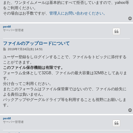
また、ワンタイムメールは基本的にすべて拒否していますので、yahoo等
をご利用ください。
その場合はお手数ですが、
管理人にお問い合わせください。
penM
サーバー管理者
ファイルのアップロードについて
投
2019年7月24日(水) 14:51
稿
記
ユーザー登録をしログインすることで、ファイルをトピックに添付する
事
ことができます。
このファイル保存機能は有限です。
フォーラム全体として32GB、ファイルの最大容量は32MBとしてありま
す。
分け合ってご利用ください。
またこのフォーラムはファイル保管庫ではないので、ファイルの紛失に
よる責任は負いません。
バックアップやグーグルドライブ等を利用することも視野にお願いしま
す。
penM
サーバー管理者