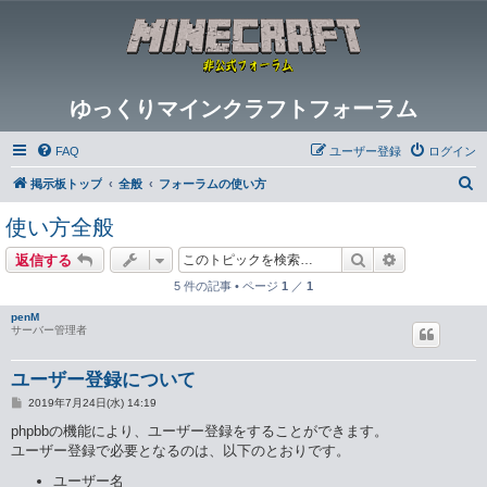
ゆっくりマインクラフトフォーラム
FAQ
ユーザー登録
ログイン
検
掲示板トップ
全般
フォーラムの使い方
索
使い方全般
検索
詳細検索
返信する
5 件の記事 • ページ
1
／
1
penM
サーバー管理者
ユーザー登録について
投
2019年7月24日(水) 14:19
稿
記
phpbbの機能により、ユーザー登録をすることができます。
事
ユーザー登録で必要となるのは、以下のとおりです。
ユーザー名