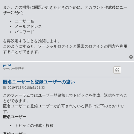
また、この機能に問題が起きたときのために、アカウント作成後にユー
ザーCPから
ユーザー名
メールアドレス
パスワード
を再設定することを推奨します。
このようにすると、ソーシャルログインと通常のログインの両方を利用
することができます。
penM
サーバー管理者
匿名ユーザーと登録ユーザーの違い
投
2019年11月01日(金) 21:33
稿
記
このフォーラムではユーザー登録無しでトピックを作成、返信をするこ
事
とができます。
匿名ユーザーと登録ユーザーが許可されている操作は以下のとおりで
す。
匿名ユーザー
トピックの作成・投稿